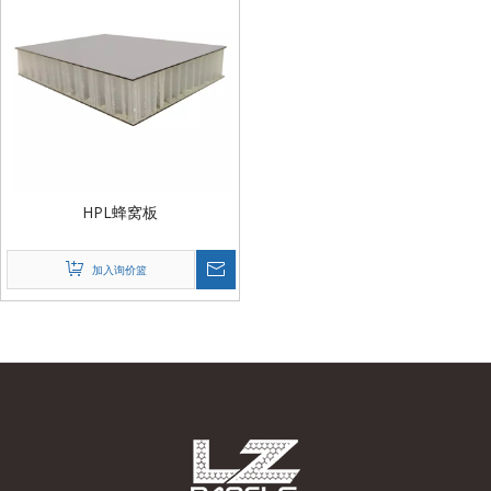
HPL蜂窝板
加入询价篮