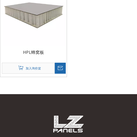
HPL蜂窝板
加入询价篮