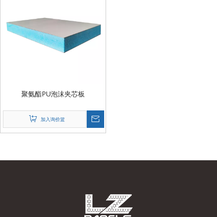
聚氨酯PU泡沫夹芯板
加入询价篮